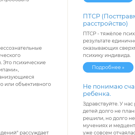
ПТСР (Посттрав
расстройство)
ПТСР - тяжёлое пси
результате единичн
бессознательные
оказывающих сверх
ического
психику индивида.
. Это психические
Подробнее »
ипами»,
ганизующиеся
го или объективного
Не понимаю сча
ребенка.
Здравствуйте. У нас
детей долго не план
решили, но долго не
мучениях и медцентр
идений" рассуждает
уже совсем отчаялас