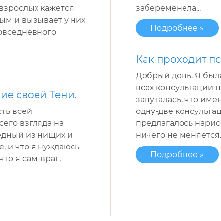
 взрослых кажется
забеременела...
ным и вызывает у них
Подробнее »
повседневного
Как проходит п
Добрый день. Я был
всех консультации п
ие своей Тени.
запуталась, что име
сть всей
одну-две консультац
его взгляда на
предлагалось нарисо
бедный из нищих и
ничего не меняется.
, и что я нуждаюсь
Подробнее »
то я сам-враг,