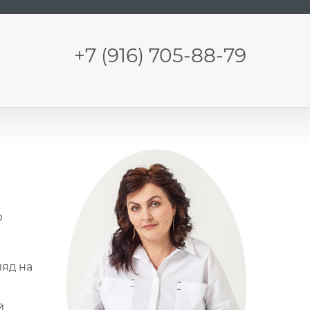
+7 (916) 705-88-79
ю
яд на
й