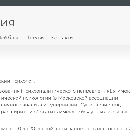
ния
ой блог
Отзывы
Контакты
ский психолог.
зования (психоаналитического направления), я име
ической психологии (в Московской ассоциации
т личного анализа и супервизий. Супервизии под
расширить и обогатить имеющийся у психолога взгл
ме от 10 до 20 сессий, так и занимаюсь долгосрочно