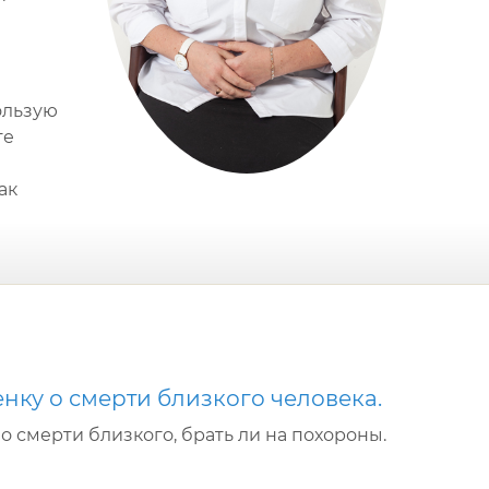
ользую
те
ак
енку о смерти близкого человека.
 о смерти близкого, брать ли на похороны.