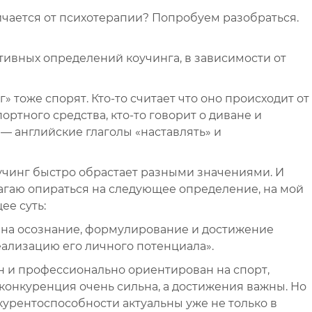
личается от психотерапии? Попробуем разобраться.
ативных определений коучинга, в зависимости от
 тоже спорят. Кто-то считает что оно происходит от
ртного средства, кто-то говорит о диване и
е — английские глаголы «наставлять» и
оучинг быстро обрастает разными значениями. И
лагаю опираться на следующее определение, на мой
ее суть:
 на осознание, формулирование и достижение
еализацию его личного потенциала».
н и профессионально ориентирован на спорт,
де конкуренция очень сильна, а достижения важны. Но
урентоспособности актуальны уже не только в