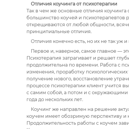
Отличия коучинга от психотерапии
Так в чем же основные отличия коучинга 
большинство коучей и психотерапевтов 
открещиваются от любой общности, всяч
принципиальные отличия.
Отличия конечно есть, но их не так уж и
Первое и, наверное, самое главное — э
Психотерапия затрагивает и решает глуб
продолжительна по времени. Работа с п
изменения, проработку психологических
получение нового, восстановление утрач
процессе психотерапии клиент учится в
с самим собой, а потом и с окружающими
года до нескольких лет.
Коучинг же направлен на решение акту
коучем имеет обозримую перспективу и н
Продолжительность работы с коучем завис