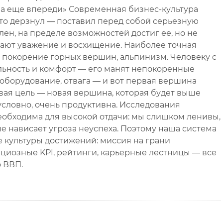
на еще впереди» Современная бизнес-культура
кто дерзнул — поставил перед собой серьезную
лен, на пределе возможностей достиг ее, но не
вают уважение и восхищение. Наиболее точная
 покорение горных вершин, альпинизм. Человеку с
ьность и комфорт — его манят непокоренные
оборудование, отвага — и вот первая вершина
вая цель — новая вершина, которая будет выше
условно, очень продуктивна. Исследования
необходима для высокой отдачи: мы слишком ленивы,
не нависает угроза неуспеха. Поэтому наша система
культуры достижений: миссия на грани
ициозные KPI, рейтинги, карьерные лестницы — все
о ВВП.